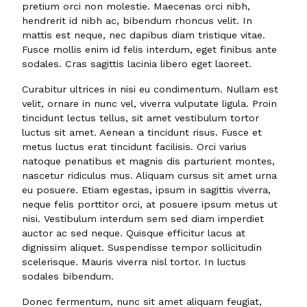
pretium orci non molestie. Maecenas orci nibh,
hendrerit id nibh ac, bibendum rhoncus velit. In
mattis est neque, nec dapibus diam tristique vitae.
Fusce mollis enim id felis interdum, eget finibus ante
sodales. Cras sagittis lacinia libero eget laoreet.
Curabitur ultrices in nisi eu condimentum. Nullam est
velit, ornare in nunc vel, viverra vulputate ligula. Proin
tincidunt lectus tellus, sit amet vestibulum tortor
luctus sit amet. Aenean a tincidunt risus. Fusce et
metus luctus erat tincidunt facilisis. Orci varius
natoque penatibus et magnis dis parturient montes,
nascetur ridiculus mus. Aliquam cursus sit amet urna
eu posuere. Etiam egestas, ipsum in sagittis viverra,
neque felis porttitor orci, at posuere ipsum metus ut
nisi. Vestibulum interdum sem sed diam imperdiet
auctor ac sed neque. Quisque efficitur lacus at
dignissim aliquet. Suspendisse tempor sollicitudin
scelerisque. Mauris viverra nisl tortor. In luctus
sodales bibendum.
Donec fermentum, nunc sit amet aliquam feugiat,